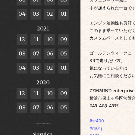
カフェレーサー風に
手が加えられた一台で
04
03
02
01
エンジン始動性も良好
2021
このまま乗っていただ
カスタムベースとして
12
11
10
09
08
07
06
05
ゴールデンウィークに
SRで走りたい方、
04
03
02
01
気になっている方は
お気軽にご相談くださ
2020
ZEMMIND enterprise
12
11
10
09
横浜市保土ヶ谷区常盤台8
045-489-4535
08
07
06
05
#sr400
#rh01j
Service