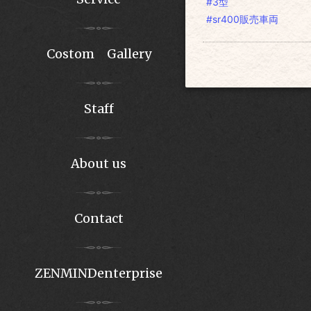
#3型
#sr400販売車両
Costom Gallery
Staff
About us
Contact
ZENMINDenterprise