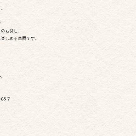
す。
で
くのも良し、
も楽しめる車両です。
い。
5-7