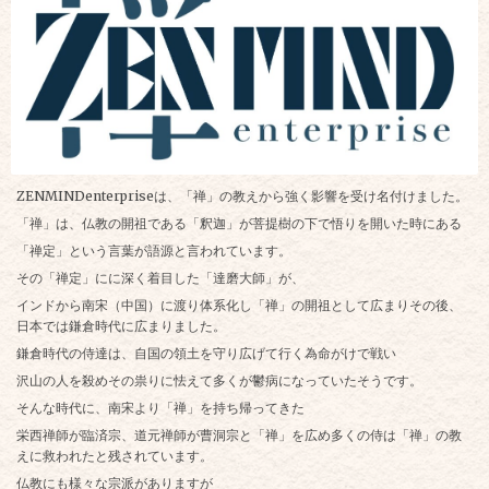
ZENMINDenterprise
は、「禅」の教えから強く影響を受け名付けました。
「禅」は、仏教の開祖である「釈迦」が菩提樹の下で悟りを開いた時にある
「禅定」という言葉が語源と言われています。
その「禅定」にに深く着目した「達磨大師」が、
インドから南宋（中国）に渡り体系化し「禅」の開祖として広まりその後、
日本では鎌倉時代に広まりました。
鎌倉時代の侍達は、自国の領土を守り広げて行く為命がけで戦い
沢山の人を殺めその祟りに怯えて多くが鬱病になっていたそうです。
そんな時代に、南宋より「禅」を持ち帰ってきた
栄西禅師が臨済宗、道元禅師が曹洞宗と「禅」を広め多くの侍は「禅」の教
えに救われたと残されています。
仏教にも様々な宗派がありますが