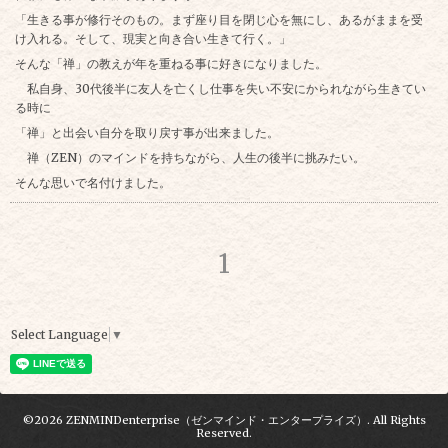
「生きる事が修行そのもの。まず座り目を閉じ心を無にし、あるがままを受
け入れる。そして、現実と向き合い生きて行く。」
そんな「禅」の教えが年を重ねる事に好きになりました。
私自身、
30
代後半に友人を亡くし仕事を失い不安にかられながら生きてい
る時に
「禅」と出会い自分を取り戻す事が出来ました。
禅（
ZEN
）のマインドを持ちながら、人生の後半に挑みたい。
そんな思いで名付けました。
1
Select Language
▼
©2026
ZENMINDenterprise（ゼンマインド・エンタープライズ）
. All Rights
Reserved.