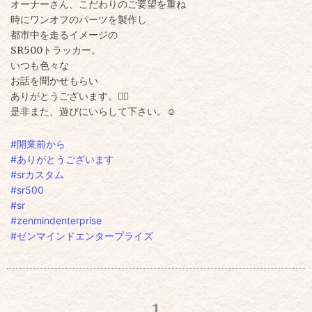
オーナーさん、こだわりの
ご要望を重ね
時にワンオフのパーツを製作し
都市中を走るイメージの
SR500トラッカー。
いつも色々な
お話を聞かせもらい
ありがとうございます。🙂‍↕️
是非また、遊びにいらして下さい。☺️
#開業前から
#ありがとうございます
#srカスタム
#sr500
#sr
#zenmindenterprise
#ゼンマインドエンタープライズ
1