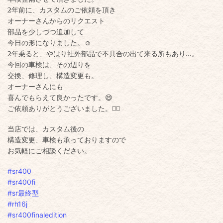
2年前に、カスタムのご依頼を頂き
オーナーさんからのリクエスト
部品を少しづつ追加して
今日の形になりました。☺️
2年乗ると、やはり社外部品で
不具合の出て来る所もあり…。
今回の車検は、その辺りを
交換、修理し、構造変更も。
オーナーさんにも
喜んでもらえて良かったです。😄
ご依頼ありがとうございました。🙂‍↕️
当店では、カスタム後の
構造変更、車検も承っておりますので
お気軽にご相談ください。
#sr400
#sr400fi
#sr最終型
#rh16j
#sr400finaledition