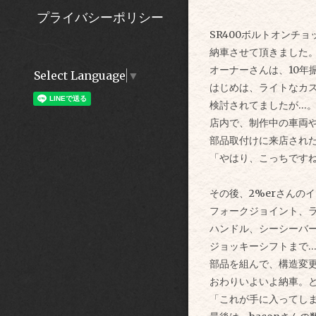
プライバシーポリシー
SR400ボルトオンチョ
納車させて頂きました
オーナーさんは、10年
Select Language
▼
はじめは、ライトなカ
検討されてましたが…
店内で、制作中の車両
部品取付けに来店され
「やはり、こっちですね
その後、2%erさんの
フォークジョイント、
ハンドル、シーシーバ
ジョッキーシフトまで…
部品を組んで、構造変
おわりいよいよ納車。
「これが手に入ってし