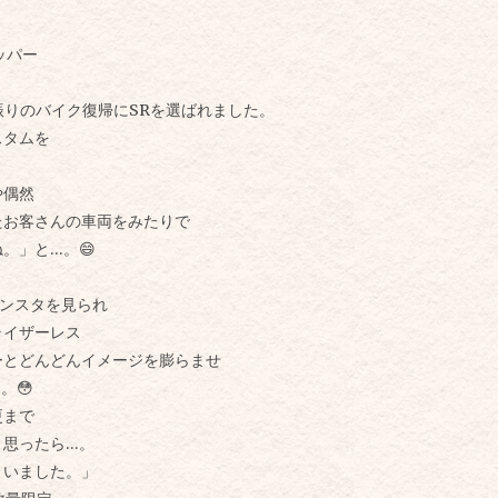
ッパー
。
振りの
バイク復帰にSRを選ばれました。
スタムを
。
や偶然
たお客さんの
車両をみたりで
。」と…。😄
インスタを見られ
ライザーレス
ーと
どんどんイメージを膨らませ
。😳
更まで
と思ったら…。
まいました。」