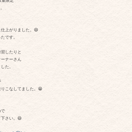
数量限定
…。
に仕上がりました。
😄
ったです。
練習したりと
オーナーさん
ました。
が
乗りこなしてました。
😁
ので
下さい。😄