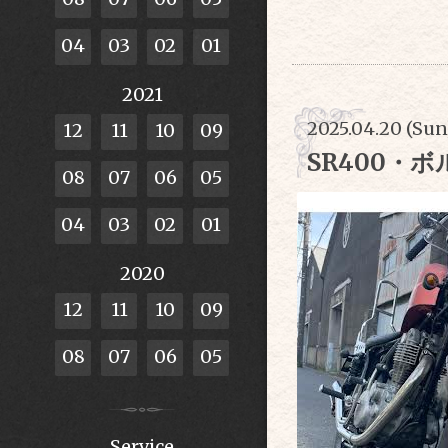
04
03
02
01
2021
2025.04.20 (Sun
12
11
10
09
SR400・
08
07
06
05
04
03
02
01
2020
12
11
10
09
08
07
06
05
Service