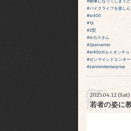
#納車になってしまうと
#バイクライフを楽しん
#sr400
#1jr
#2型
#srカスタム
#2percenter
#sr400ボルトオンチ
#ゼンマインドエンター
#zenmindenterprise
2025.04.12 (Sat)
若者の姿に