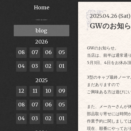
Home
2025.04.26 (Sat)
GWのお知
blog
2026
GWのお知らせ。
08
07
06
05
当店は、前半は通常通
5月3日、4日をお休み頂きま
04
03
02
01
3型のキャブ最終ノーマル
2025
まだありますので
12
11
10
09
ご興味ある方は遊びにい
08
07
06
05
また、メーカーさんが
部品取り寄せには時間
04
03
02
01
作業予約に関しまして
現在、順番にやってお