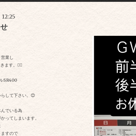
 12:25
らせ
り営業し
す。🙇‍♂️
SR400
らして下さい。😊
休んでいる為
がかってしまいます。
は
りますので