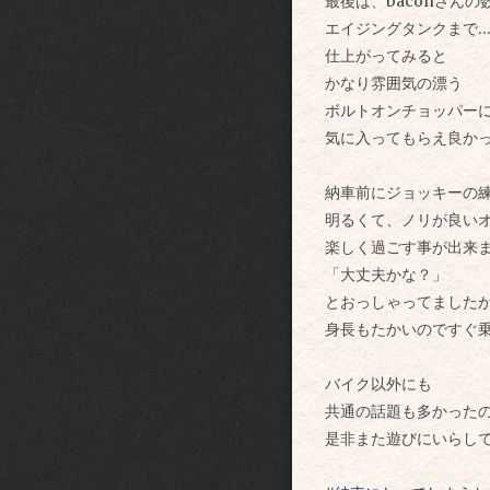
最後は、baconさんの
エイジングタンクまで
仕上がってみると
かなり雰囲気の漂う
ボルトオンチョッパー
気に入ってもらえ良か
納車前にジョッキーの
明るくて、ノリが良い
楽しく過ごす事が出来
「大丈夫かな？」
とおっしゃってました
身長もたかいので
すぐ
バイク以外にも
共通の話題も多かった
是非また遊びにいらして