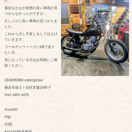
た。
最近なかなか状態の良い車両が見
つからなかったのですが…
久しぶりに良い車両が見つかりま
した。
これから少し手直しをして仕上げ
ていきます。
ゴールデンウィークにSRで走り
たい方、
気になっている方はお気軽にご相
談ください。
ZEMMIND enterprise
横浜市保土ヶ谷区常盤台85-7
045-489-4535
#sr400
#1jr
#2型
#sr400販売車両