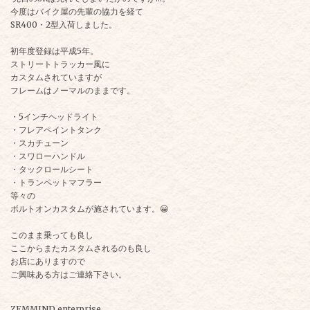
今度はバイク屋の先輩の協力を経て
SR400・2型入荷しました。
初年度登録は平成5年。
ストリートトラッカー風に
カスタムされていますが
フレームはノーマルのままです。
・5インチヘッドライト
・フレアペイントタンク
・スカチューン
・スワローハンドル
・タックロールシート
・トランペットマフラー
等々の
ボルトオンカスタムが施されています。😀
このまま乗っても良し
ここからまたカスタムされるのも良し
お店にありますので
ご興味ある方はご連絡下さい。
ZEMMIND enterprise