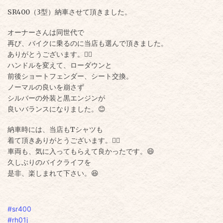
SR400（3型）
納車させて頂きました。
オーナーさんは同世代で
再び、バイクに乗るのに
当店も選んで頂きました。
ありがとうございます。🙂‍↕️
ハンドルを変えて、ローダウンと
前後ショートフェンダー、シート交換。
ノーマルの良いを崩さず
シルバーの外装と黒エンジンが
良いバランスになりました。😊
納車時には、当店もTシャツも
着て頂きありがとうございます。🙂‍↕️
車両も、
気に入ってもらえて良かったです。😄
久しぶりのバイクライフを
是非、楽しまれて下さい。😆
#sr400
#rh01j