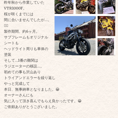
昨年秋から作業していた
VTR1000F。
桜が咲くまでには
間に合いませんでしたが…。
🙇‍♂️
製作期間、約6ヶ月。
サブフレームもオリジナル
シートも
ヘッドライト周りも車体の
塗装
そして…1番の難関は
ラジエーターの移設…。
初めての事も沢山あり
トライアンドエラーを繰り返し
やっと完成して
本日、無事納車となりました。😀
オーナーさんにも
気に入って頂き喜んでもらえ
良かったです。😀
ご依頼ありがとうございました。