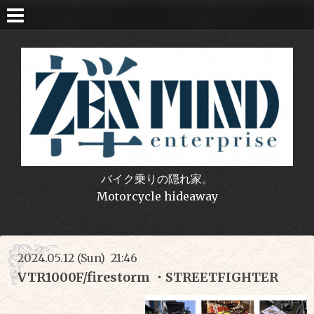
バイク乗りの隠れ家。
Motorcycle hideaway
2024.05.12 (Sun) 21:46
VTR1000F/firestorm ・STREETFIGHTER