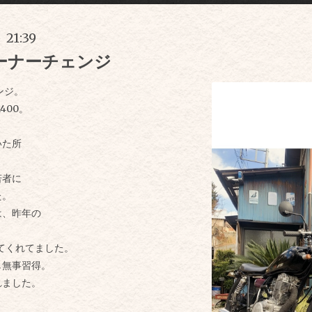
 21:39
オーナーチェンジ
ンジ。
400。
いた所
若者に
た。
、昨年の
てくれてました。
し無事習得。
れました。