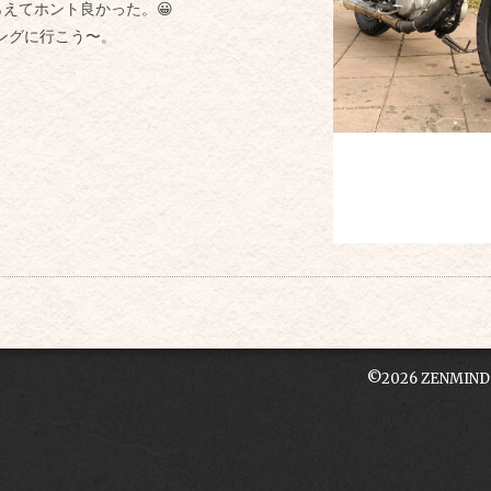
らえて
ホント良かった。😀
ングに行こう〜。
©2026
ZENMIN