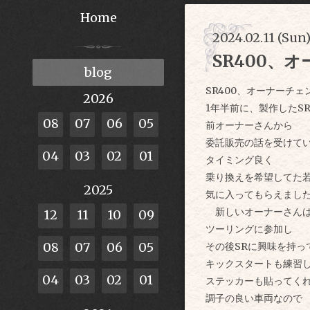
Home
2024.02.11 (Sun)
SR400、
blog
SR400、オーナーチェ
2026
1年半前に、製作したSR
08
07
06
05
前オーナーさんから
委託販売の話を受けて
04
03
02
01
タイミング良く
乗り換えを希望してた
2025
気に入ってもらえまし
新しいオーナーさんは
12
11
10
09
ツーリングに参加し
08
07
06
05
その後SRに興味を持っ
キックスタートも練習
04
03
02
01
ステッカーも貼ってく
調子の良い車両なので