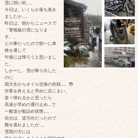
雪に弱い街…。
今日は、いくらか落ち着き
ましたが…。
昨日は、朝からニュースで
「警報級の雪になりま
す。」
との事だったので朝一に車
検を通して
午後には帰ろうと思いまし
た。
しかーし、雪が降り出した
のに
国大生からオイル交換の依頼…。😳
作業を終えると早めに店じまい。
楽々帰れるかと思ったら
高速が早めの通行止め…で
一般道が鮨詰め状態…。
自分は、逆方向だったので
難を逃れましたが…。
雪国の方には