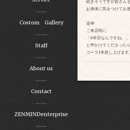
続きそうですが皆さん
お身体に気をつけて
お
Costom Gallery
追伸
ご来店時に
「4年目なんですね。」
Staff
と声かけてくださった
コーラ1本差し上げます。
About us
Contact
ZENMINDenterprise