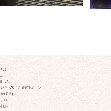
したが
し
ました。
頂いたお客さん達のおかげと
おかげです。
‍♂️
い日が