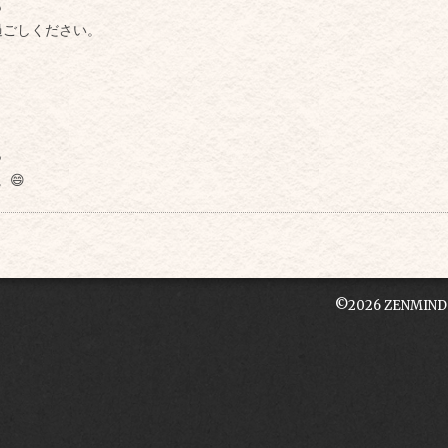
も
過ごしください。
ら
😄
©2026
ZENMIN