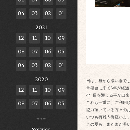
04
03
02
01
2021
12
11
10
09
08
07
06
05
04
03
02
01
2020
日は、昼から凄い雨で
常盤台に来て3年が経過
12
11
10
09
4年目を迎える事が出来
これも一重に、ご利用
08
07
06
05
協力頂いている方々の
いつも有難う御座います。
この夏も、まだまだ暑
Service