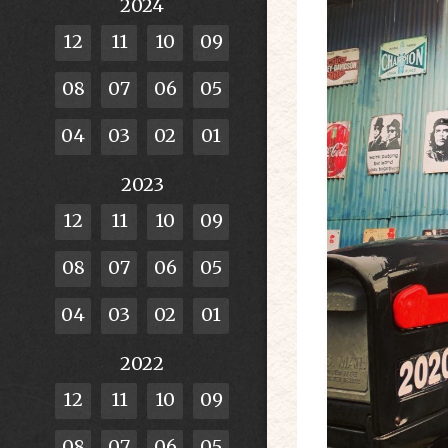
2024
12
11
10
09
08
07
06
05
04
03
02
01
2023
12
11
10
09
08
07
06
05
04
03
02
01
2022
12
11
10
09
08
07
06
05