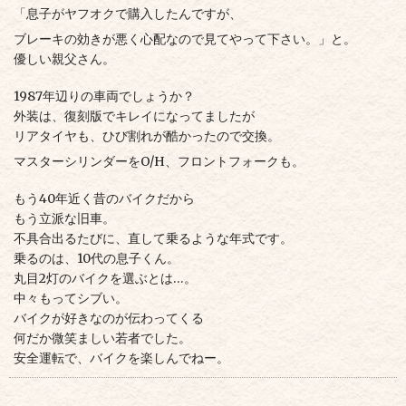
「息子がヤフオクで購入したんですが、
ブレーキの効きが悪く心配なので
見てやって下さい。」と。
優しい親父さん。
1987年辺りの車両でしょうか？
外装は、復刻版でキレイになってましたが
リアタイヤも、
ひび割れが酷かったので交換。
マスターシリンダーをO/H、
フロントフォークも。
もう40年近く昔のバイクだから
もう立派な旧車。
不具合出るたびに、
直して乗るような年式です。
乗るのは、10代の息子くん。
丸目2灯のバイクを選ぶとは…。
中々もってシブい。
バイクが好きなのが伝わってくる
何だか微笑ましい若者でした。
安全運転で、
バイクを楽しんでねー。