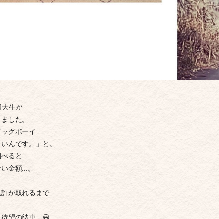
国大生が
しました。
ビッグボーイ
しいんです。」と。
調べると
ない金額…。
免許が取れるまで
待望の納車。😃