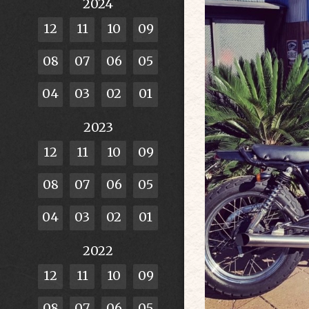
2024
12
11
10
09
08
07
06
05
04
03
02
01
2023
12
11
10
09
08
07
06
05
04
03
02
01
2022
12
11
10
09
08
07
06
05