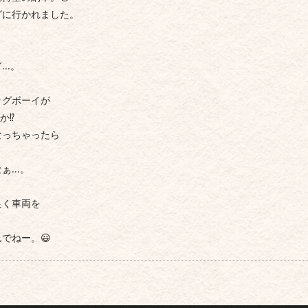
グに行かれました。
ぎ…。
ッグボーイが
⁉︎
っちゃったら
なぁ…。
く車両を
。
でねー。😃