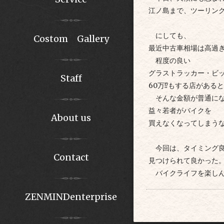
江ノ島まで、ツーリン
にしても、
Costom Gallery
最近中古車相場は高過
程度の良い
グラストラッカー・ビ
Staff
60万⁉︎もする店があるとか
そんな金額が普通にな
益々若者がバイクを
About us
買えなくなってしまう
今回は、タイミング良
Contact
見つけられて良かった
バイクライフを楽しん
ZENMINDenterprise