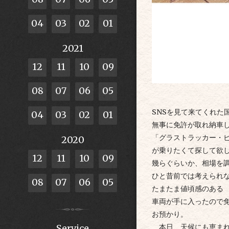
04
03
02
01
2021
12
11
10
09
08
07
06
05
SNSを見て来てくれた
04
03
02
01
無事に免許が取れ納車
「グラストラッカー・
2020
が乗りたくて探して欲
12
11
10
09
幾らぐらいか、相場を
ひと昔前では考えられ
08
07
06
05
たまたま値頃感のある
車両が手に入ったので
お預かり。
本日、天候にも恵まれ
Service