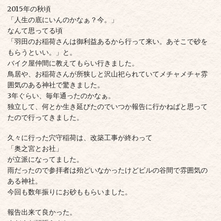
2015年の秋頃
「人生の底にいんのかなぁ？今。」
なんて思ってる頃
「羽田のお稲荷さんは
御利益あるから行って来い。
あそこで砂を
もらうといい。」と。
バイク屋仲間に教えてもらい行きました。
鳥居や、お稲荷さんが所狭しと
沢山祀られていて
メチャメチャ雰
囲気のある
神社で驚きました。
3年ぐらい、毎年通ったのかなぁ。
独立して、何とか生き延びたので
いつか報告に行かねばと思って
たので
行ってきました。
久々に行った
穴守稲荷は、改築工事が終わって
「奥之宮とお社」
が立派になってました。
雨だったので参拝者は殆どいなかったけど
ビルの谷間で雰囲気の
ある神社。
今回も数年振りにお砂ももらいました。
報告出来て良かった。