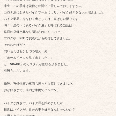
小生、この季節は花粉との闘いに苦しんでおりますが…。
コロナ渦に起きたバイクブームにより、バイク好きをな人も増えました。
バイク業界に身をおく者としては、喜ばしい限りです。
時々「崖の下にあるバイク屋」と呼ばれる当店は
路面の店舗と異なり認知されにくいので
ブログや、SNSで我流ながら発信してきました。
そのおかげが？
問い合わせも少しづつ増え、先日
「ホームページを見て来ました。」
と「SR400」のカスタムが依頼を頂きました。
有難うございます。
修理、整備依頼の車両も続々と入庫してきました。
おかげさまで、店内は車両でパンパン。
バイクが好きで、バイク屋を始めましたが
最近はバイクが、自分の事を好きなんじゃないか？
と思う今日この頃です。