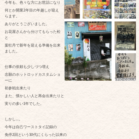
今年も、色々な方にお世話になり
何とか開業2年目の年越しが迎え
らます。
ありがとうございました。
お花屋さんから分けてもらった松
と
葉牡丹で新年を迎える準備を出来
ました。
仕事の依頼も少しづつ増え
念願のホットロッドカスタムショ
ーに
初参戦出来たり
また、懐かしい人と再会出来たりと
実りの多い1年でした。
しかし…。
今年は自己ワーストタイ記録の
免停2回という10代にくらった以来の