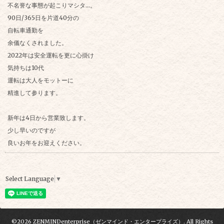
不名誉な事態が起こりマシタ…。
90日/365日を片道40分の
自転車通勤を
余儀なくされました。
2022年は安全運転を更に心掛け
気持ちは10代
運転は大人をモットーに
精進して参ります。
新年は4日から営業致します。
少し早いのですが
良いお年をお迎えください。
Select Language
▼
©2026
ZENMINDenterprise（ゼンマインド・エンタープライズ）
. All Rights