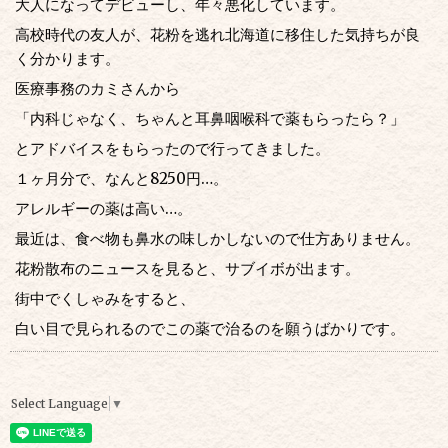
大人になってデビューし、年々悪化しています。
高校時代の友人が、花粉を逃れ北海道に移住した気持ちが良
く分かります。
医療事務のカミさんから
「内科じゃなく、ちゃんと耳鼻咽喉科で薬もらったら？」
とアドバイスをもらったので行ってきました。
１ヶ月分で、なんと8250円…。
アレルギーの薬は高い…。
最近は、食べ物も鼻水の味しかしないので仕方ありません。
花粉散布のニュースを見ると、サブイボが出ます。
街中でくしゃみをすると、
白い目で見られるのでこの薬で治るのを願うばかりです。
Select Language
▼