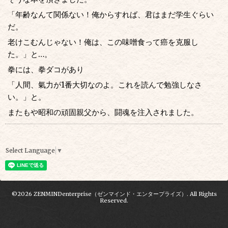
「年齢なんて関係ない！俺からすれば、君はまだ学生ぐらい
だ。
老けこむんじゃない！俺は、この味噌食って癌を克服し
た。」と…。
拳には、拳ダコがあり
「人間、氣力が1番大切なのよ。これを読んで勉強しなさ
い。」と。
またもや昭和の頑固親父から、闘魂を注入されました。
Select Language
▼
©2026
ZENMINDenterprise（ゼンマインド・エンタープライズ）
. All Rights
Reserved.